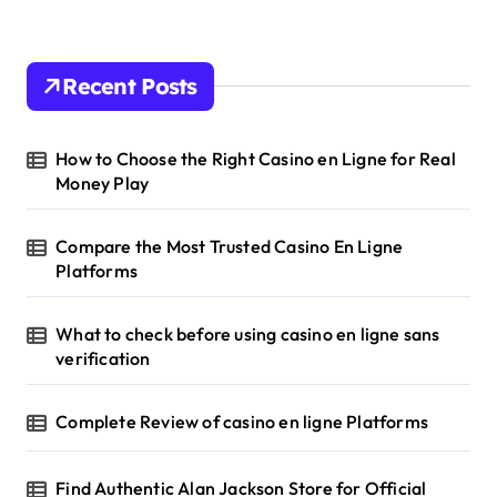
Recent Posts
How to Choose the Right Casino en Ligne for Real
Money Play
Compare the Most Trusted Casino En Ligne
Platforms
What to check before using casino en ligne sans
verification
Complete Review of casino en ligne Platforms
Find Authentic Alan Jackson Store for Official