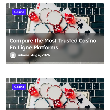
Casino
Compare the Most Trusted Casino
En Ligne Platforms
admin
Aug 6, 2026
Casino