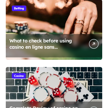
Betting
What to check before using
casino en ligne sans
verification
Casino