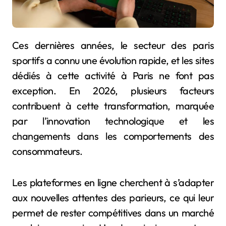
Ces dernières années, le secteur des paris
sportifs a connu une évolution rapide, et les sites
dédiés à cette activité à Paris ne font pas
exception. En 2026, plusieurs facteurs
contribuent à cette transformation, marquée
par l’innovation technologique et les
changements dans les comportements des
consommateurs.
Les plateformes en ligne cherchent à s’adapter
aux nouvelles attentes des parieurs, ce qui leur
permet de rester compétitives dans un marché