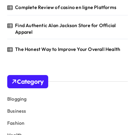
Complete Review of casino en ligne Platforms
Find Authentic Alan Jackson Store for Official
Apparel
The Honest Way to Improve Your Overall Health
Category
Blogging
Business
Fashion
Health