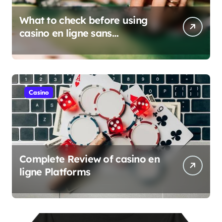
What to check before using
casino en ligne sans
verification
Casino
Complete Review of casino en
ligne Platforms