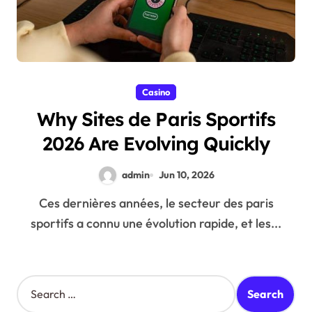
Casino
Why Sites de Paris Sportifs
2026 Are Evolving Quickly
admin
Jun 10, 2026
Ces dernières années, le secteur des paris
sportifs a connu une évolution rapide, et les...
S
e