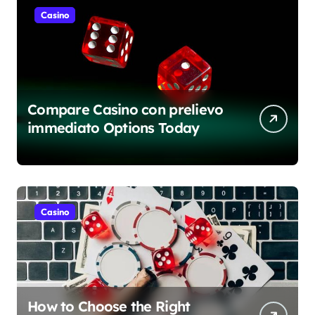
Casino
Compare Casino con prelievo
immediato Options Today
Casino
How to Choose the Right