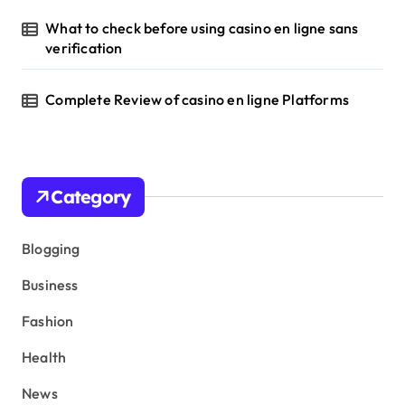
What to check before using casino en ligne sans
verification
Complete Review of casino en ligne Platforms
Category
Blogging
Business
Fashion
Health
News