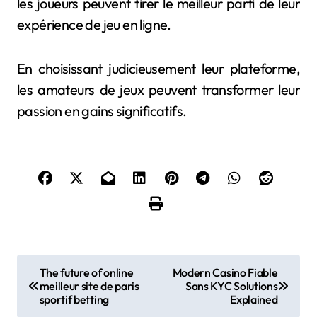
les joueurs peuvent tirer le meilleur parti de leur
expérience de jeu en ligne.
En choisissant judicieusement leur plateforme,
les amateurs de jeux peuvent transformer leur
passion en gains significatifs.
P
The future of online
Modern Casino Fiable
meilleur site de paris
Sans KYC Solutions
o
sportif betting
Explained