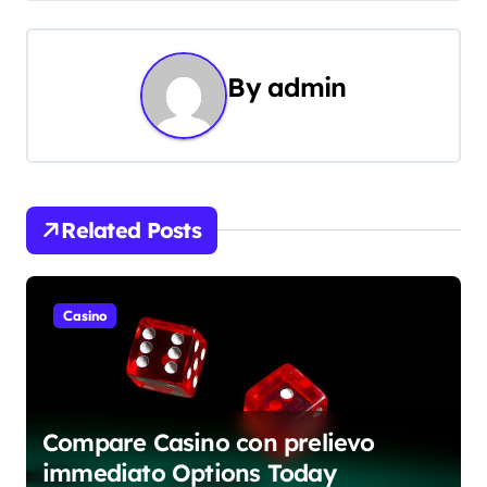
s
t
By
admin
n
a
v
i
Related Posts
g
a
Casino
t
i
Compare Casino con prelievo
o
immediato Options Today