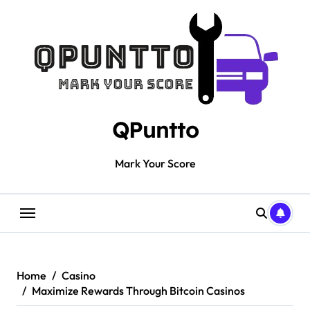
Skip
to
content
QPuntto
Mark Your Score
Home
Casino
Maximize Rewards Through Bitcoin Casinos