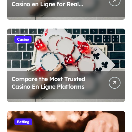
Casino en Ligne for Real
Money Play
Casino
Compare the Most Trusted
Casino En Ligne Platforms
Betting