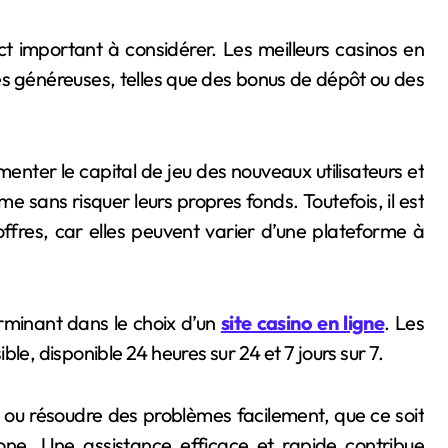
 important à considérer. Les meilleurs casinos en
es généreuses, telles que des bonus de dépôt ou des
ter le capital de jeu des nouveaux utilisateurs et
 sans risquer leurs propres fonds. Toutefois, il est
 offres, car elles peuvent varier d’une plateforme à
erminant dans le choix d’un
site casino en ligne
. Les
le, disponible 24 heures sur 24 et 7 jours sur 7.
 ou résoudre des problèmes facilement, que ce soit
one. Une assistance efficace et rapide contribue