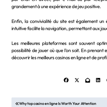
grandement à une expérience de jeu positive.
Enfin, la convivialité du site est également un
intuitive facilite la navigation, permettant aux j
Les meilleures plateformes sont souvent optimi
possibilité de jouer où que l’on soit. En prenant 
découvrir les meilleurs casinos en ligne et de prof
P
Why top casino en ligne Is Worth Your Attention