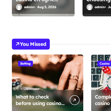
o
Platforms
Casino Si
admin
Aug 5, 2026
admin
Ju
n
You Missed
Betting
Casino
What to check
Comple
before using casino
casino 
en ligne sans
Platfo