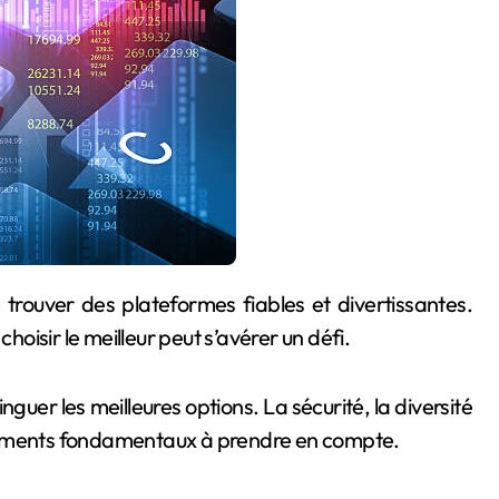
hoisir le meilleur peut s’avérer un défi.
guer les meilleures options. La sécurité, la diversité
s éléments fondamentaux à prendre en compte.