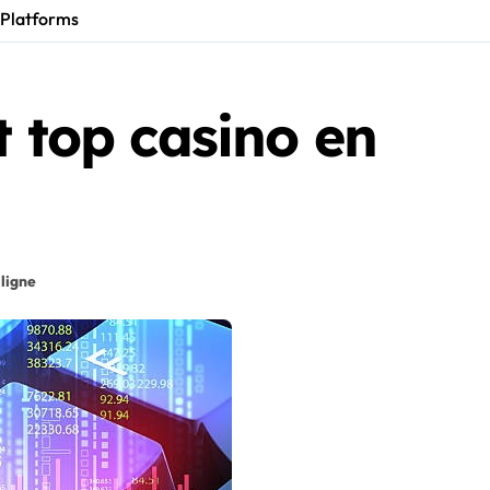
e Platforms
t top casino en
 ligne