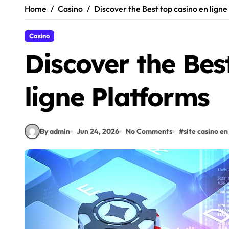
Home
Casino
Discover the Best top casino en lign
Casino
Discover the Bes
ligne Platforms
By admin
Jun 24, 2026
No Comments
#
site casino en