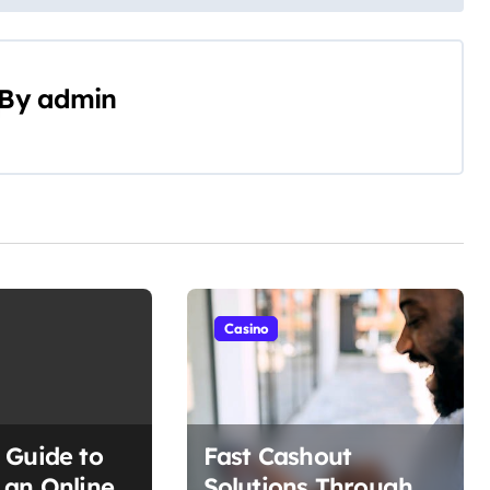
By
admin
Casino
 Guide to
Fast Cashout
 an Online
Solutions Through