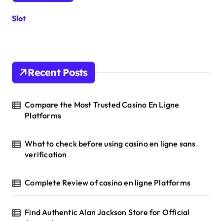
o
r
Slot
:
Recent Posts
Compare the Most Trusted Casino En Ligne
Platforms
What to check before using casino en ligne sans
verification
Complete Review of casino en ligne Platforms
Find Authentic Alan Jackson Store for Official