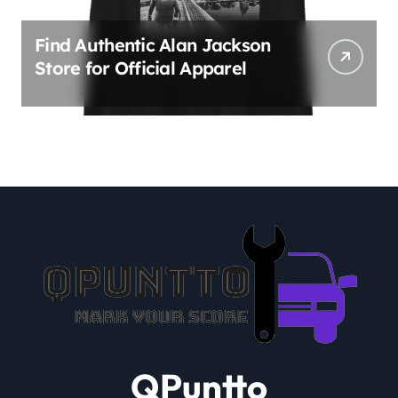
Find Authentic Alan Jackson
Store for Official Apparel
QPuntto