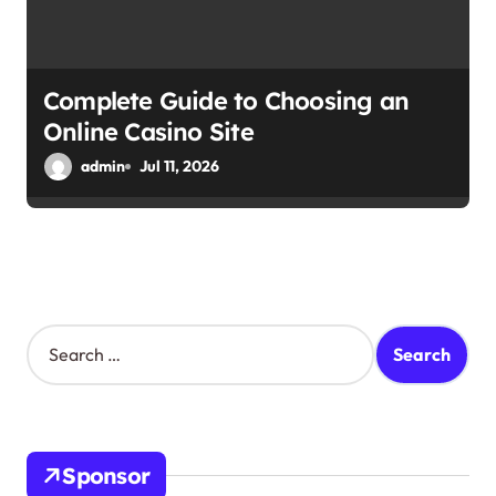
Complete Guide to Choosing an
Online Casino Site
admin
Jul 11, 2026
S
e
a
r
c
h
Sponsor
f