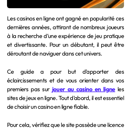
Les casinos en ligne ont gagné en popularité ces
dernières années, attirant de nombreux joueurs
à la recherche d’une expérience de jeu pratique
et divertissante. Pour un débutant, il peut être
déroutant de naviguer dans cet univers.
Ce guide a pour but d’apporter des
éclaircissements et de vous orienter dans vos
premiers pas sur
jouer au casino en ligne
les
sites de jeux en ligne. Tout d’abord, il est essentiel
de choisir un casino en ligne fiable.
Pour cela, vérifiez que le site possède une licence