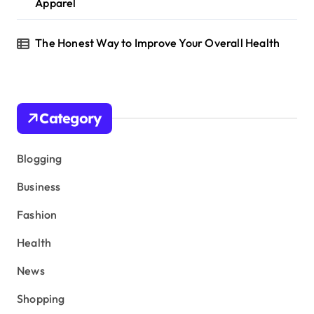
Apparel
The Honest Way to Improve Your Overall Health
Category
Blogging
Business
Fashion
Health
News
Shopping