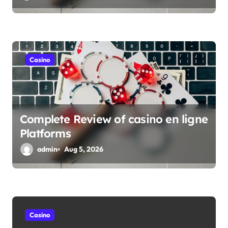
Casino
Complete Review of casino en ligne
Platforms
admin
Aug 5, 2026
Casino