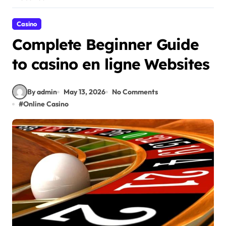
Casino
Complete Beginner Guide
to casino en ligne Websites
By admin
May 13, 2026
No Comments
#
Online Casino