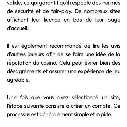
valide, ce qui garantit qu’il respecte des normes
de sécurité et de fair-play. De nombreux sites
affichent leur licence en bas de leur page
d’accueil.
Il est également recommandé de lire les avis
d’autres joueurs afin de se faire une idée de la
réputation du casino. Cela peut éviter bien des
désagréments et assurer une expérience de jeu
agréable.
Une fois que vous avez sélectionné un site,
l’étape suivante consiste à créer un compte. Ce
processus est généralement simple et rapide.