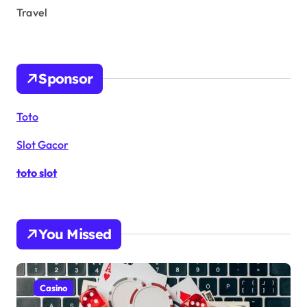
Travel
Sponsor
Toto
Slot Gacor
toto slot
You Missed
Casino