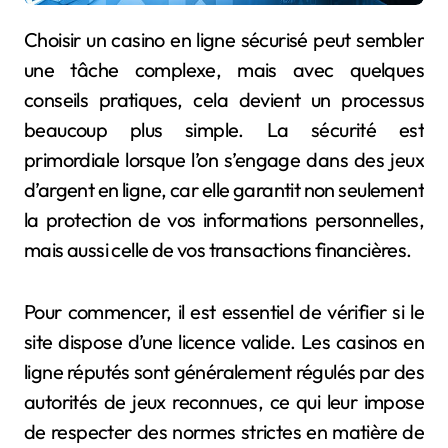
Choisir un casino en ligne sécurisé peut sembler
une tâche complexe, mais avec quelques
conseils pratiques, cela devient un processus
beaucoup plus simple. La sécurité est
primordiale lorsque l’on s’engage dans des jeux
d’argent en ligne, car elle garantit non seulement
la protection de vos informations personnelles,
mais aussi celle de vos transactions financières.
Pour commencer, il est essentiel de vérifier si le
site dispose d’une licence valide. Les casinos en
ligne réputés sont généralement régulés par des
autorités de jeux reconnues, ce qui leur impose
de respecter des normes strictes en matière de