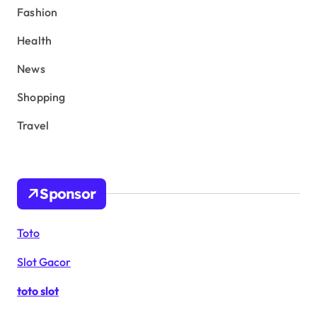
Fashion
Health
News
Shopping
Travel
Sponsor
Toto
Slot Gacor
toto slot