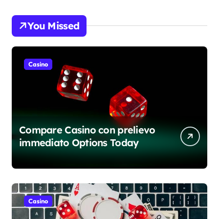
You Missed
Casino
Compare Casino con prelievo
immediato Options Today
Casino