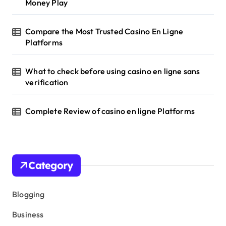
Money Play
Compare the Most Trusted Casino En Ligne
Platforms
What to check before using casino en ligne sans
verification
Complete Review of casino en ligne Platforms
Category
Blogging
Business