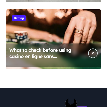
Betting
What to check before using
casino en ligne sans
verification