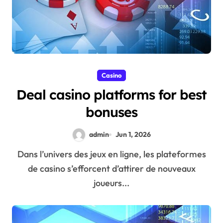
Casino
Deal casino platforms for best
bonuses
admin
Jun 1, 2026
Dans l’univers des jeux en ligne, les plateformes
de casino s’efforcent d’attirer de nouveaux
joueurs...