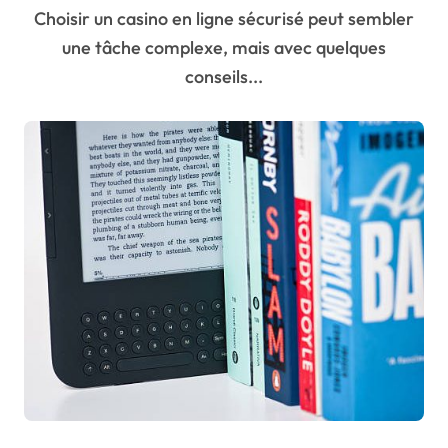
Choisir un casino en ligne sécurisé peut sembler
une tâche complexe, mais avec quelques
conseils...