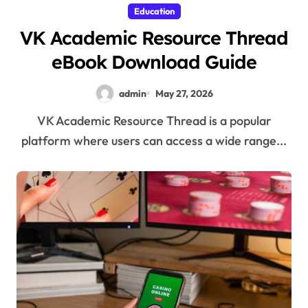
Education
VK Academic Resource Thread
eBook Download Guide
admin
May 27, 2026
VK Academic Resource Thread is a popular
platform where users can access a wide range...