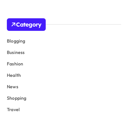
Category
Blogging
Business
Fashion
Health
News
Shopping
Travel