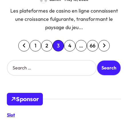
Les plateformes de casino en ligne connaissent
une croissance fulgurante, transformant le
paysage du jeu...
P
1
2
3
4
…
66
o
S
s
e
a
t
r
c
s
h
Sponsor
f
p
o
a
r
Slot
:
g