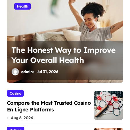
Casino
Compare the Most Trusted
Casino En Ligne Platforms
admin
Aug 6, 2026
Casino
Compare the Most Trusted Casino
En Ligne Platforms
Aug 6, 2026