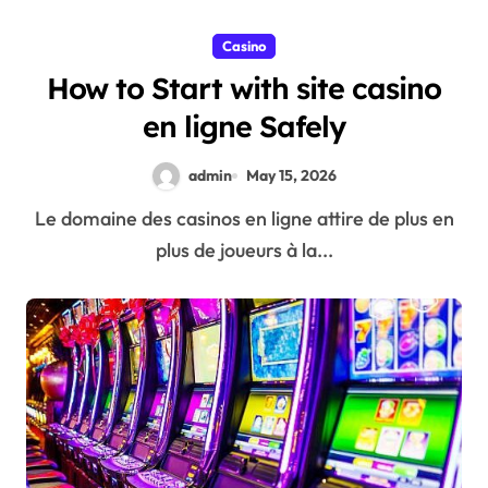
Casino
How to Start with site casino
en ligne Safely
admin
May 15, 2026
Le domaine des casinos en ligne attire de plus en
plus de joueurs à la...