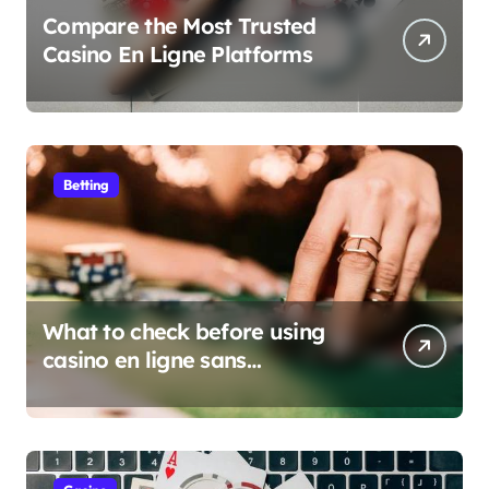
Compare the Most Trusted
Casino En Ligne Platforms
Betting
What to check before using
casino en ligne sans
verification