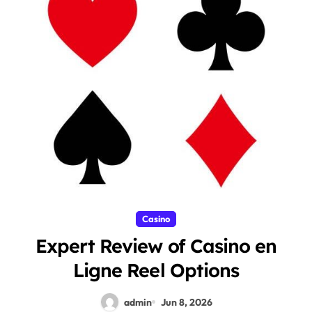
Casino
Expert Review of Casino en
Ligne Reel Options
admin
Jun 8, 2026