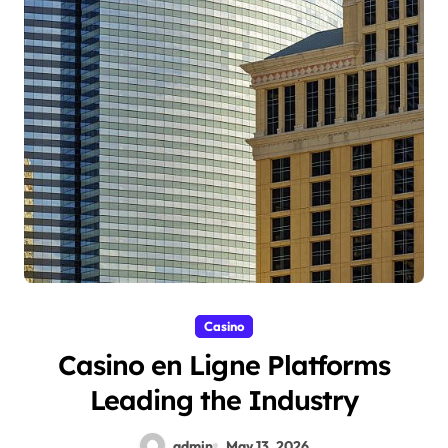
Casino
Casino en Ligne Platforms
Leading the Industry
admin
May 13, 2026