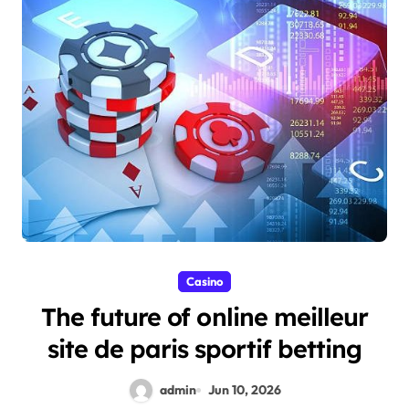
Casino
The future of online meilleur
site de paris sportif betting
admin
Jun 10, 2026