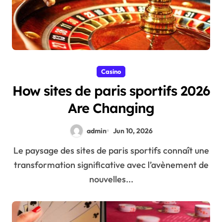
Casino
How sites de paris sportifs 2026
Are Changing
admin
Jun 10, 2026
Le paysage des sites de paris sportifs connaît une
transformation significative avec l’avènement de
nouvelles...