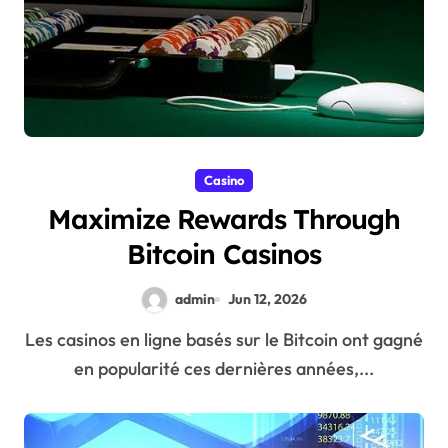
Casino
Maximize Rewards Through
Bitcoin Casinos
admin
Jun 12, 2026
Les casinos en ligne basés sur le Bitcoin ont gagné
en popularité ces dernières années,...