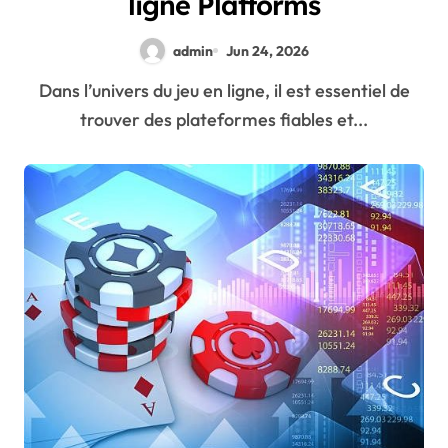
ligne Platforms
admin
Jun 24, 2026
Dans l’univers du jeu en ligne, il est essentiel de
trouver des plateformes fiables et...