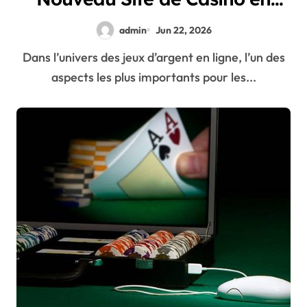
Ligne
admin
Jun 22, 2026
Dans l’univers des jeux d’argent en ligne, l’un des
aspects les plus importants pour les...