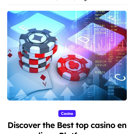
Casino
Discover the Best top casino en